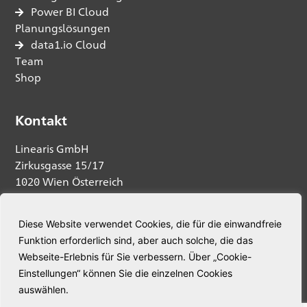
Power BI Cloud
Planungslösungen
data1.io Cloud
Team
Shop
Kontakt
Linearis GmbH
Zirkusgasse 15/17
1020 Wien Österreich
Anfrage senden
Diese Website verwendet Cookies, die für die einwandfreie
Funktion erforderlich sind, aber auch solche, die das
Telefon:
+43 664 5345563
Webseite-Erlebnis für Sie verbessern. Über „Cookie-
E-Mail:
welcome@linearis.at
Einstellungen“ können Sie die einzelnen Cookies
auswählen.
© Linearis. Alle Rechte vorbehalten.