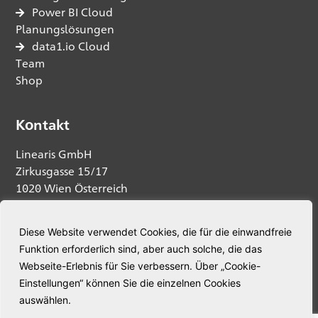
Power BI Cloud
Planungslösungen
data1.io Cloud
Team
Shop
Kontakt
Linearis GmbH
Zirkusgasse 15/17
1020 Wien Österreich
Anfrage senden
Diese Website verwendet Cookies, die für die einwandfreie
Funktion erforderlich sind, aber auch solche, die das
Telefon:
+43 664 5345563
Webseite-Erlebnis für Sie verbessern. Über „Cookie-
E-Mail:
welcome@linearis.at
Einstellungen“ können Sie die einzelnen Cookies
auswählen.
© Linearis. Alle Rechte vorbehalten.