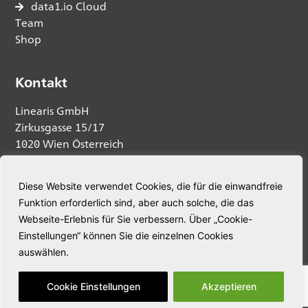
data1.io Cloud
Team
Shop
Kontakt
Linearis GmbH
Zirkusgasse 15/17
1020 Wien Österreich
Anfrage senden
Diese Website verwendet Cookies, die für die einwandfreie
Funktion erforderlich sind, aber auch solche, die das
Telefon:
+43 664 5345563
Webseite-Erlebnis für Sie verbessern. Über „Cookie-
E-Mail:
welcome@linearis.at
Einstellungen“ können Sie die einzelnen Cookies
auswählen.
© Linearis. Alle Rechte vorbehalten.
Cookie Einstellungen
Akzeptieren
Datenschutz
Nutzungsbedingungen
AGB
Impressum