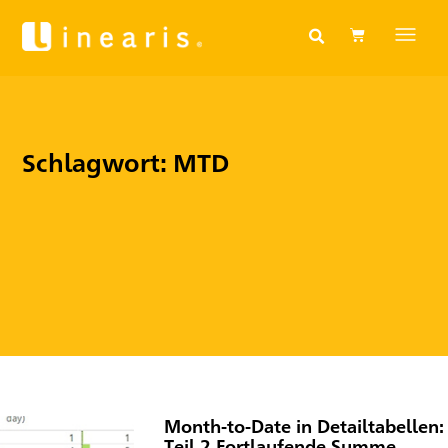
Schlagwort: MTD
Month-to-Date in Detailtabellen:
Teil 2 Fortlaufende Summe