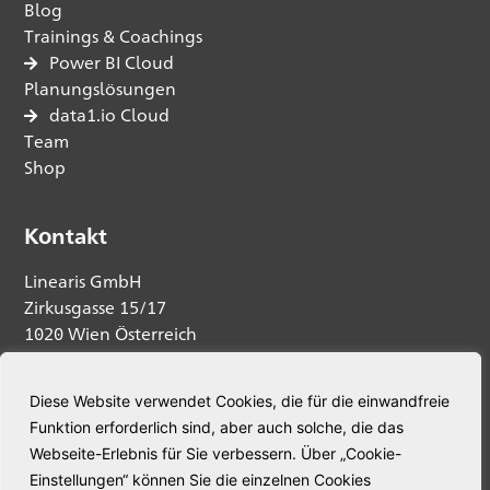
Blog
Trainings & Coachings
Power BI Cloud
Planungslösungen
data1.io Cloud
Team
Shop
Kontakt
Linearis GmbH
Zirkusgasse 15/17
1020 Wien Österreich
Anfrage senden
Diese Website verwendet Cookies, die für die einwandfreie
Funktion erforderlich sind, aber auch solche, die das
Telefon:
+43 664 5345563
Webseite-Erlebnis für Sie verbessern. Über „Cookie-
E-Mail:
welcome@linearis.at
Einstellungen“ können Sie die einzelnen Cookies