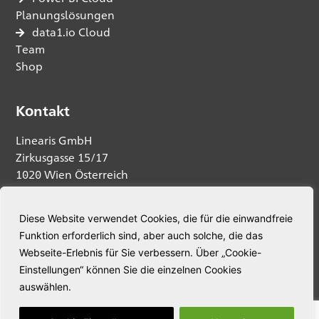
Planungslösungen
data1.io Cloud
Team
Shop
Kontakt
Linearis GmbH
Zirkusgasse 15/17
1020 Wien Österreich
Anfrage senden
Diese Website verwendet Cookies, die für die einwandfreie
Funktion erforderlich sind, aber auch solche, die das
Telefon:
+43 664 5345563
Webseite-Erlebnis für Sie verbessern. Über „Cookie-
E-Mail:
welcome@linearis.at
Einstellungen“ können Sie die einzelnen Cookies
auswählen.
© Linearis. Alle Rechte vorbehalten.