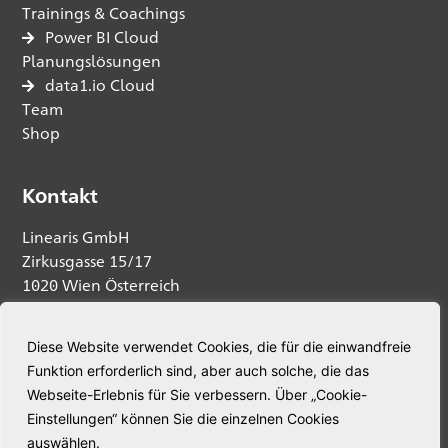
Trainings & Coachings
Power BI Cloud
Planungslösungen
data1.io Cloud
Team
Shop
Kontakt
Linearis GmbH
Zirkusgasse 15/17
1020 Wien Österreich
Anfrage senden
Diese Website verwendet Cookies, die für die einwandfreie
Funktion erforderlich sind, aber auch solche, die das
Telefon:
+43 664 5345563
Webseite-Erlebnis für Sie verbessern. Über „Cookie-
E-Mail:
welcome@linearis.at
Einstellungen“ können Sie die einzelnen Cookies
auswählen.