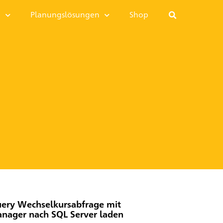
I
Planungslösungen
Shop
ery Wechselkursabfrage mit
nager nach SQL Server laden