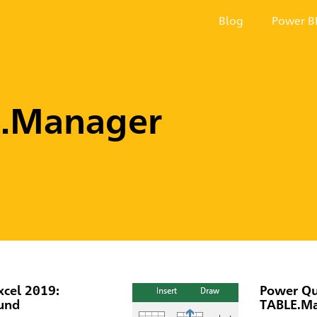
Blog
Power B
E.Manager
xcel 2019:
Power Qu
 und
TABLE.Ma