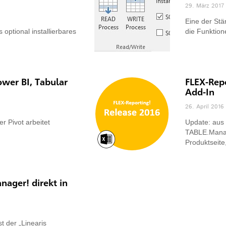
29. März 2017
Eine der Stä
optional installierbares
die Funktion
wer BI, Tabular
FLEX-Repo
Add-In
26. April 2016
r Pivot arbeitet
Update: aus 
TABLE.Manag
Produktseite
ager! direkt in
 der „Linearis