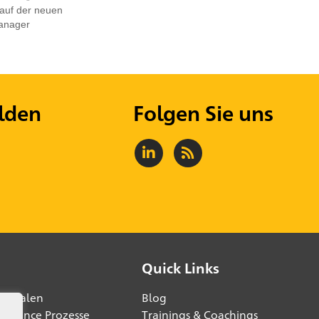
auf der neuen
Manager
lden
Folgen Sie uns
Quick Links
digitalen
Blog
lligence Prozesse
Trainings & Coachings