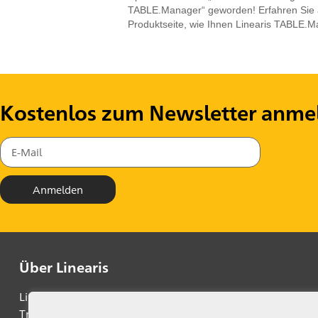
TABLE.Manager“ geworden! Erfahren Sie 
Produktseite, wie Ihnen Linearis TABLE.
Kostenlos zum Newsletter anme
Anmelden
Über Linearis
Linearis unterstützt CFOs und Fachbereichsleiter bei der 
Transformation ihres Unternehmens, indem Business Inte