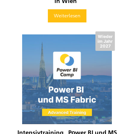
in Wien“
Weiterlesen
Wieder
im Jahr
2027
Intensivtraining „Power BI und MS