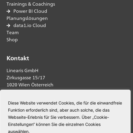
Trainings & Coachings
Power BI Cloud
Planungslösungen
data1.io Cloud
Team
Shop
Kontakt
Linearis GmbH
Zirkusgasse 15/17
1020 Wien Österreich
Anfrage senden
Diese Website verwendet Cookies, die für die einwandfreie
Funktion erforderlich sind, aber auch solche, die das
Telefon:
+43 664 5345563
Webseite-Erlebnis für Sie verbessern. Über „Cookie-
E-Mail:
welcome@linearis.at
Einstellungen“ können Sie die einzelnen Cookies
auswählen.