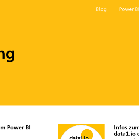
Blog
Power B
ng
em Power BI
Infos zu
data1.io