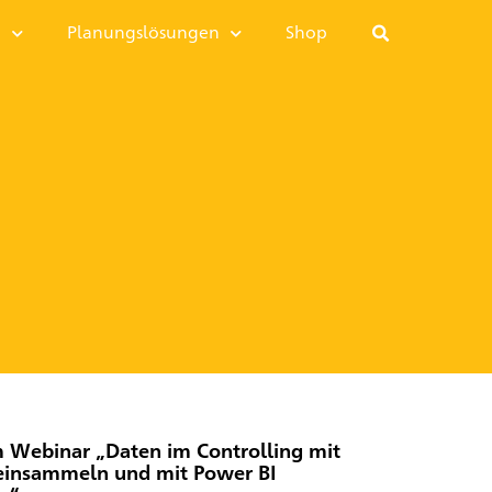
I
Planungslösungen
Shop
m Webinar „Daten im Controlling mit
 einsammeln und mit Power BI