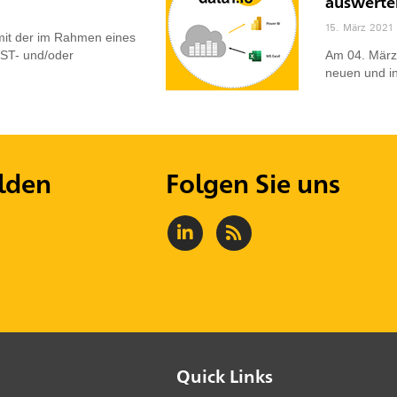
auswerte
15. März 2021
 mit der im Rahmen eines
ST- und/oder
Am 04. März
neuen und i
lden
Folgen Sie uns
Quick Links