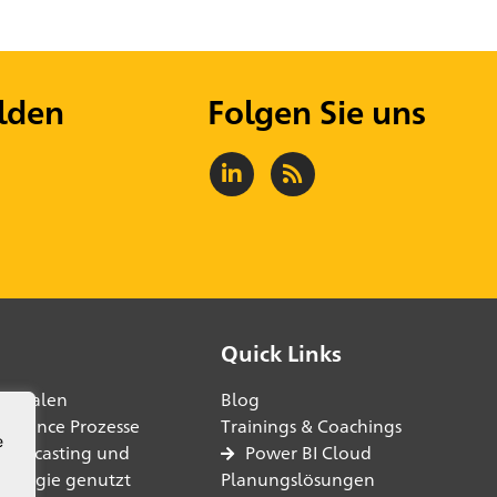
lden
Folgen Sie uns
Quick Links
digitalen
Blog
lligence Prozesse
Trainings & Coachings
e
Forecasting und
Power BI Cloud
hnologie genutzt
Planungslösungen