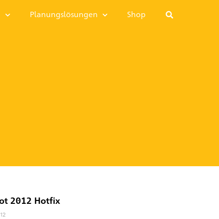
I
Planungslösungen
Shop
ot 2012 Hotfix
012