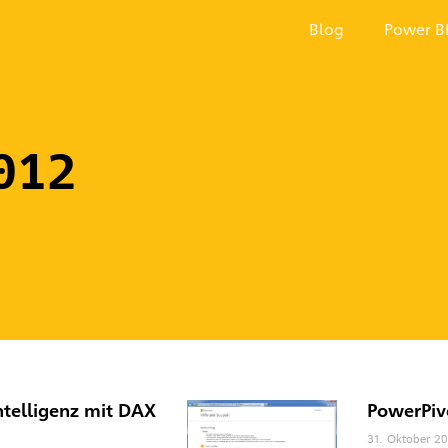
Blog
Power B
012
ntelligenz mit DAX
PowerPiv
31. Oktober 2