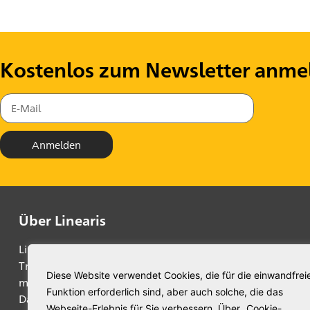
Kostenlos zum Newsletter anme
Anmelden
Über Linearis
Linearis unterstützt CFOs und Fachbereichsleiter bei der 
Transformation ihres Unternehmens, indem Business Inte
Diese Website verwendet Cookies, die für die einwandfrei
mit innovativen Lösungen für Dashboarding, Reporting, 
Funktion erforderlich sind, aber auch solche, die das
Datenerfassung automatisiert, neueste Microsoft BI Tec
Webseite-Erlebnis für Sie verbessern. Über „Cookie-