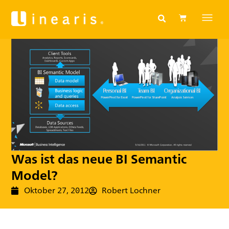
Was ist das neue BI Semantic
Model?
Oktober 27, 2012
Robert Lochner