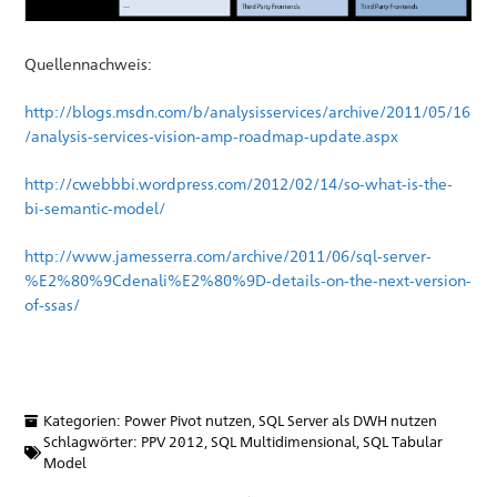
Quellennachweis:
http://blogs.msdn.com/b/analysisservices/archive/2011/05/16
/analysis-services-vision-amp-roadmap-update.aspx
http://cwebbbi.wordpress.com/2012/02/14/so-what-is-the-
bi-semantic-model/
http://www.jamesserra.com/archive/2011/06/sql-server-
%E2%80%9Cdenali%E2%80%9D-details-on-the-next-version-
of-ssas/
Kategorien:
Power Pivot nutzen
,
SQL Server als DWH nutzen
Schlagwörter:
PPV 2012
,
SQL Multidimensional
,
SQL Tabular
Model