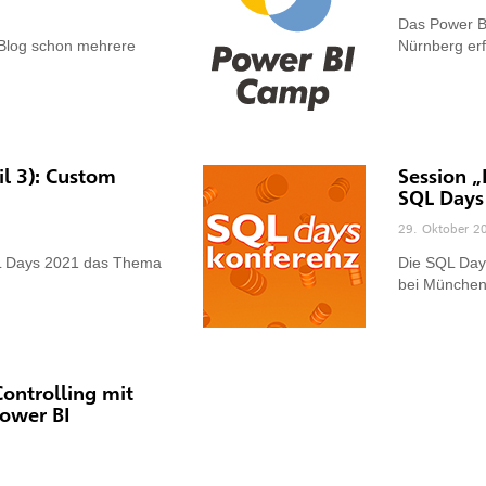
Das Power BI
 Blog schon mehrere
Nürnberg erf
il 3): Custom
Session 
SQL Days
29. Oktober 2
QL Days 2021 das Thema
Die SQL Days
bei Münche
ontrolling mit
Power BI