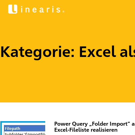
Kategorie: Excel a
Power Query „Folder Import“ au
Excel-Fileliste realisieren