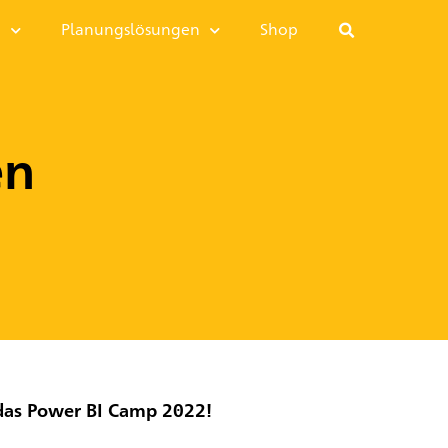
I
Planungslösungen
Shop
en
das Power BI Camp 2022!