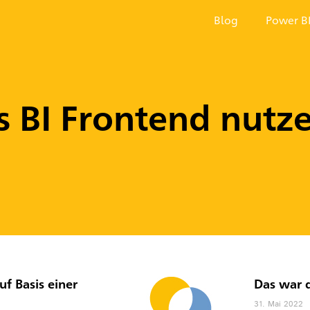
Blog
Power B
ls BI Frontend nutz
f Basis einer
Das war 
31. Mai 2022