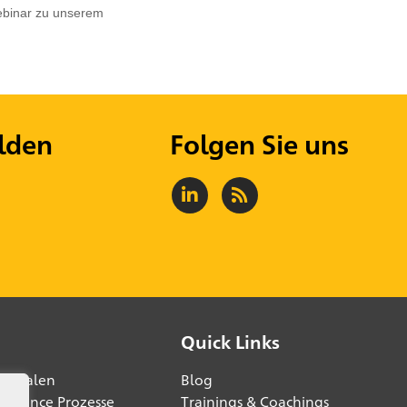
ebinar zu unserem
lden
Folgen Sie uns
Quick Links
digitalen
Blog
lligence Prozesse
Trainings & Coachings