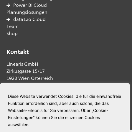
Power BI Cloud
Planungslösungen
data1.io Cloud
Team
Shop
Kontakt
Linearis GmbH
Zirkusgasse 15/17
1020 Wien Österreich
Anfrage senden
Diese Website verwendet Cookies, die für die einwandfreie
Funktion erforderlich sind, aber auch solche, die das
Telefon:
+43 664 5345563
Webseite-Erlebnis für Sie verbessern. Über „Cookie-
E-Mail:
welcome@linearis.at
Einstellungen“ können Sie die einzelnen Cookies
auswählen.
© Linearis. Alle Rechte vorbehalten.