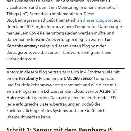
dazu verwendet werden, um Sensordaten in Echtzeit zu
visualisieren und damit ein Monitoring in einem Internet-of-
Things (IoT) Szenario zu implementieren. Diese
Blogbeitragsserie schließt thematisch an
diesen Blogpost
aus
dem Jahr 2015 an, in dem aus einem Temperatur-Datenlogger
manuell ein CSV-File heruntergeladen werden mußte und
daher nur historische Auswertungen möglich waren.
Toni
Kerschbaummayr
zeigt in diesem ersten Blogpost der
Beitragsserie, wie die Sensor-Hardware konfiguriert und
verbunden wird.
Anton: in diesem Blogbeitrag zeige ich in 4 Schritten, wie mit
einem
Raspberry Pi
und einem
BME280 Sensor
Temperatur-
und Feuchtigkeitsmesswerte gesammelt und wie diese mit
einem Programm in Echtzeit an den Cloud Service
Azure IoT
Hub
gesendet werden. Dazu zeigt eine rot leuchtende LED
jede erfolgreiche Datenübertragung an, sodaß die
Funktionstüchtigkeit des Systems auch am Gerät leicht
überprüft werden kann.
Schritt 1: Sensor mit dem Raspberry Pi