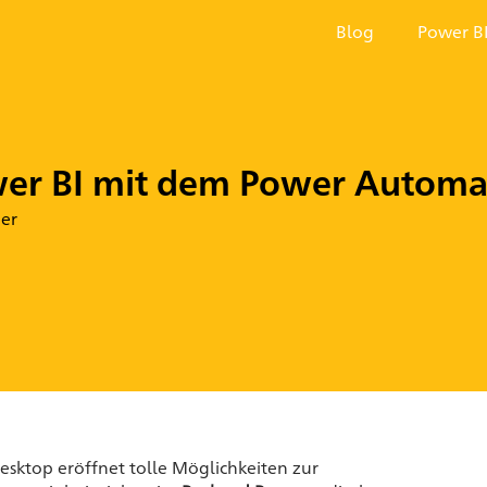
Blog
Power B
wer BI mit dem Power Automat
er
esktop eröffnet tolle Möglichkeiten zur