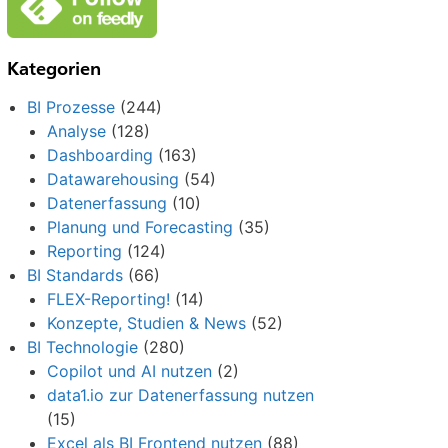
Kategorien
BI Prozesse
(244)
Analyse
(128)
Dashboarding
(163)
Datawarehousing
(54)
Datenerfassung
(10)
Planung und Forecasting
(35)
Reporting
(124)
BI Standards
(66)
FLEX-Reporting!
(14)
Konzepte, Studien & News
(52)
BI Technologie
(280)
Copilot und AI nutzen
(2)
data1.io zur Datenerfassung nutzen
(15)
Excel als BI Frontend nutzen
(88)