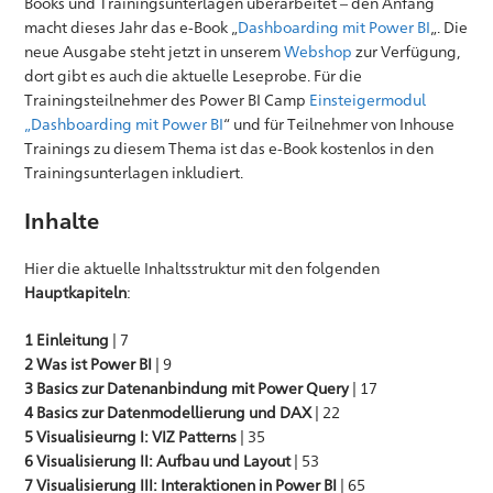
Books und Trainingsunterlagen überarbeitet – den Anfang
macht dieses Jahr das e-Book „
Dashboarding mit Power BI
„. Die
neue Ausgabe steht jetzt in unserem
Webshop
zur Verfügung,
dort gibt es auch die aktuelle Leseprobe. Für die
Trainingsteilnehmer des Power BI Camp
Einsteigermodul
„Dashboarding mit Power BI
“ und für Teilnehmer von Inhouse
Trainings zu diesem Thema ist das e-Book kostenlos in den
Trainingsunterlagen inkludiert.
Inhalte
Hier die aktuelle Inhaltsstruktur mit den folgenden
Hauptkapiteln
:
1 Einleitung
| 7
2 Was ist Power BI
| 9
3 Basics zur Datenanbindung mit Power Query
| 17
4 Basics zur Datenmodellierung und DAX
| 22
5 Visualisieurng I: VIZ Patterns
| 35
6 Visualisierung II: Aufbau und Layout
| 53
7 Visualisierung III: Interaktionen in Power BI
| 65