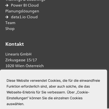
Power BI Cloud
Planungslösungen
data1.io Cloud
Team
Shop
Kontakt
Linearis GmbH
Zirkusgasse 15/17
1020 Wien Österreich
Anfrage senden
Diese Website verwendet Cookies, die für die einwandfreie
Funktion erforderlich sind, aber auch solche, die das
Telefon:
+43 664 5345563
Webseite-Erlebnis für Sie verbessern. Über „Cookie-
E-Mail:
welcome@linearis.at
Einstellungen“ können Sie die einzelnen Cookies
auswählen.
© Linearis. Alle Rechte vorbehalten.