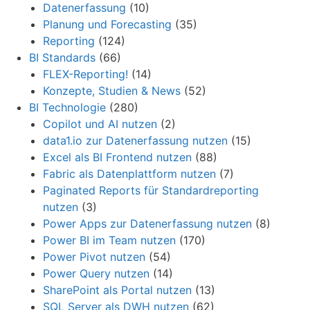
Datenerfassung
(10)
Planung und Forecasting
(35)
Reporting
(124)
BI Standards
(66)
FLEX-Reporting!
(14)
Konzepte, Studien & News
(52)
BI Technologie
(280)
Copilot und AI nutzen
(2)
data1.io zur Datenerfassung nutzen
(15)
Excel als BI Frontend nutzen
(88)
Fabric als Datenplattform nutzen
(7)
Paginated Reports für Standardreporting
nutzen
(3)
Power Apps zur Datenerfassung nutzen
(8)
Power BI im Team nutzen
(170)
Power Pivot nutzen
(54)
Power Query nutzen
(14)
SharePoint als Portal nutzen
(13)
SQL Server als DWH nutzen
(62)