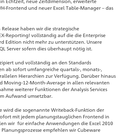
 in Echtzeit, neue Zeitdimension, erweiterte
WH-Frontend und neuer Excel Table-Manager – das
 Release haben wir die strategische
-Reporting! vollständig auf die die Enterprise
rd Edition nicht mehr zu unterstützen. Unsere
L Server sofern dies überhaupt nötig ist.
nzipiert und vollständig an den Standards
en ab sofort umfangreiche quartals-, monats-,
allelen Hierarchien zur Verfügung. Darüber hinaus
nd Moving-12-Month-Average in allen relevanten
bnahme weiterer Funktionen der Analysis Services
stem Aufwand umsetzbar.
e wird die sogenannte Writeback-Funktion der
 sofort mit jedem planungstauglichen Frontend in
len wir für einfache Anwendungen die Excel 2010
ser Planungsprozesse empfehlen wir Cubeware