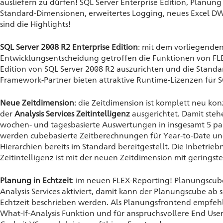
ausliefern zu dürfen! SQL Server Enterprise Edition, Planung
Standard-Dimensionen, erweitertes Logging, neues Excel D
sind die Highlights!
SQL Server 2008 R2 Enterprise Edition
: mit dem vorliegenden
Entwicklungsentscheidung getroffen die Funktionen von FLEX
Edition von SQL Server 2008 R2 auszurichten und die Standa
Framework-Partner bieten attraktive Runtime-Lizenzen für SQ
Neue Zeitdimension
: die Zeitdimension ist komplett neu ko
der
Analysis Services Zeitintelligenz
ausgerichtet. Damit steh
wochen- und tagesbasierte Auswertungen in insgesamt 5 par
werden cubebasierte Zeitberechnungen für Year-to-Date u
Hierarchien bereits im Standard bereitgestellt. Die Inbetrie
Zeitintelligenz ist mit der neuen Zeitdimension mit gering
Planung in Echtzeit
: im neuen FLEX-Reporting! Planungscub
Analysis Services aktiviert, damit kann der Planungscube ab
Echtzeit beschrieben werden. Als Planungsfrontend empfeh
What-If-Analysis Funktion und für anspruchsvollere End U