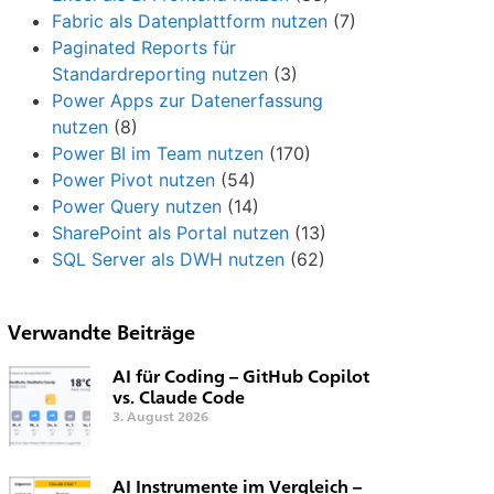
Fabric als Datenplattform nutzen
(7)
Paginated Reports für
Standardreporting nutzen
(3)
Power Apps zur Datenerfassung
nutzen
(8)
Power BI im Team nutzen
(170)
Power Pivot nutzen
(54)
Power Query nutzen
(14)
SharePoint als Portal nutzen
(13)
SQL Server als DWH nutzen
(62)
Verwandte Beiträge
AI für Coding – GitHub Copilot
vs. Claude Code
3. August 2026
AI Instrumente im Vergleich –