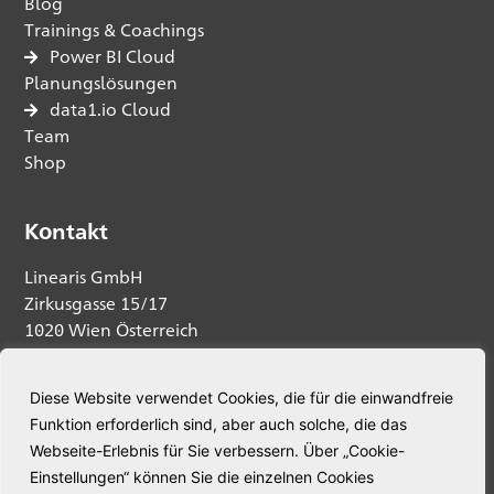
Blog
Trainings & Coachings
Power BI Cloud
Planungslösungen
data1.io Cloud
Team
Shop
Kontakt
Linearis GmbH
Zirkusgasse 15/17
1020 Wien Österreich
Anfrage senden
Diese Website verwendet Cookies, die für die einwandfreie
Funktion erforderlich sind, aber auch solche, die das
Telefon:
+43 664 5345563
Webseite-Erlebnis für Sie verbessern. Über „Cookie-
E-Mail:
welcome@linearis.at
Einstellungen“ können Sie die einzelnen Cookies