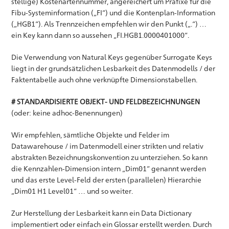
stellige) Kostenartennummer, angereichert um Präfixe für die
Fibu-Systeminformation („FI“) und die Kontenplan-Information
(„HGB1“). Als Trennzeichen empfehlen wir den Punkt („.“) …
ein Key kann dann so aussehen „FI.HGB1.0000401000“.
Die Verwendung von Natural Keys gegenüber Surrogate Keys
liegt in der grundsätzlichen Lesbarkeit des Datenmodells / der
Faktentabelle auch ohne verknüpfte Dimensionstabellen.
# STANDARDISIERTE OBJEKT- UND FELDBEZEICHNUNGEN
(oder: keine adhoc-Benennungen)
Wir empfehlen, sämtliche Objekte und Felder im
Datawarehouse / im Datenmodell einer strikten und relativ
abstrakten Bezeichnungskonvention zu unterziehen. So kann
die Kennzahlen-Dimension intern „Dim01“ genannt werden
und das erste Level-Feld der ersten (parallelen) Hierarchie
„Dim01 H1 Level01“ … und so weiter.
Zur Herstellung der Lesbarkeit kann ein Data Dictionary
implementiert oder einfach ein Glossar erstellt werden. Durch