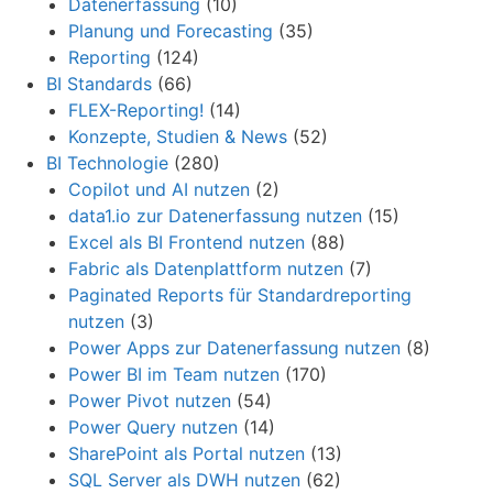
Datenerfassung
(10)
Planung und Forecasting
(35)
Reporting
(124)
BI Standards
(66)
FLEX-Reporting!
(14)
Konzepte, Studien & News
(52)
BI Technologie
(280)
Copilot und AI nutzen
(2)
data1.io zur Datenerfassung nutzen
(15)
Excel als BI Frontend nutzen
(88)
Fabric als Datenplattform nutzen
(7)
Paginated Reports für Standardreporting
nutzen
(3)
Power Apps zur Datenerfassung nutzen
(8)
Power BI im Team nutzen
(170)
Power Pivot nutzen
(54)
Power Query nutzen
(14)
SharePoint als Portal nutzen
(13)
SQL Server als DWH nutzen
(62)