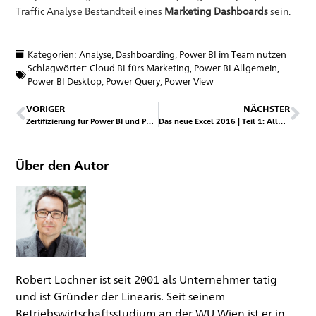
Traffic Analyse Bestandteil eines
Marketing Dashboards
sein.
Kategorien:
Analyse
,
Dashboarding
,
Power BI im Team nutzen
Schlagwörter:
Cloud BI fürs Marketing
,
Power BI Allgemein
,
Power BI Desktop
,
Power Query
,
Power View
VORIGER
NÄCHSTER
Zertifizierung für Power BI und Power BI Desktop
Das neue Excel 2016 | Teil 1: Allgemeine Funktionen
Über den Autor
Robert Lochner ist seit 2001 als Unternehmer tätig
und ist Gründer der Linearis. Seit seinem
Betriebswirtschaftsstudium an der WU Wien ist er in