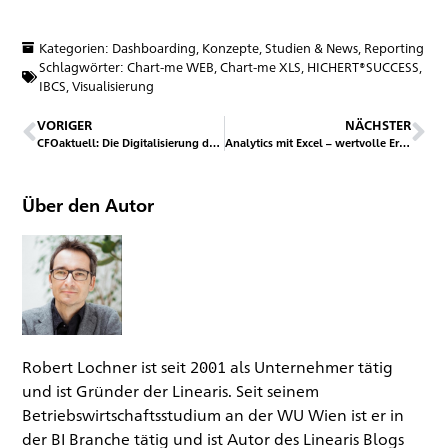
Kategorien:
Dashboarding
,
Konzepte, Studien & News
,
Reporting
Schlagwörter:
Chart-me WEB
,
Chart-me XLS
,
HICHERT®SUCCESS
,
IBCS
,
Visualisierung
VORIGER
NÄCHSTER
CFOaktuell: Die Digitalisierung der Unternehmensplanung
Analytics mit Excel – wertvolle Erkenntnisse aus dem wachsenden Datenschatz gewinnen!
Über den Autor
Robert Lochner ist seit 2001 als Unternehmer tätig
und ist Gründer der Linearis. Seit seinem
Betriebswirtschaftsstudium an der WU Wien ist er in
der BI Branche tätig und ist Autor des Linearis Blogs