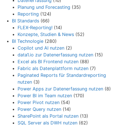
Datenerfassung
(10)
Planung und Forecasting
(35)
Reporting
(124)
BI Standards
(66)
FLEX-Reporting!
(14)
Konzepte, Studien & News
(52)
BI Technologie
(280)
Copilot und AI nutzen
(2)
data1.io zur Datenerfassung nutzen
(15)
Excel als BI Frontend nutzen
(88)
Fabric als Datenplattform nutzen
(7)
Paginated Reports für Standardreporting
nutzen
(3)
Power Apps zur Datenerfassung nutzen
(8)
Power BI im Team nutzen
(170)
Power Pivot nutzen
(54)
Power Query nutzen
(14)
SharePoint als Portal nutzen
(13)
SQL Server als DWH nutzen
(62)