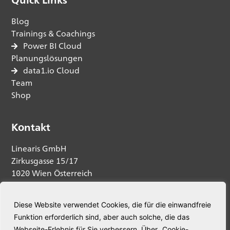
Blog
Trainings & Coachings
Power BI Cloud
Planungslösungen
data1.io Cloud
Team
Shop
Kontakt
Linearis GmbH
Zirkusgasse 15/17
1020 Wien Österreich
Anfrage senden
Diese Website verwendet Cookies, die für die einwandfreie
Funktion erforderlich sind, aber auch solche, die das
Telefon:
+43 664 5345563
Webseite-Erlebnis für Sie verbessern. Über „Cookie-