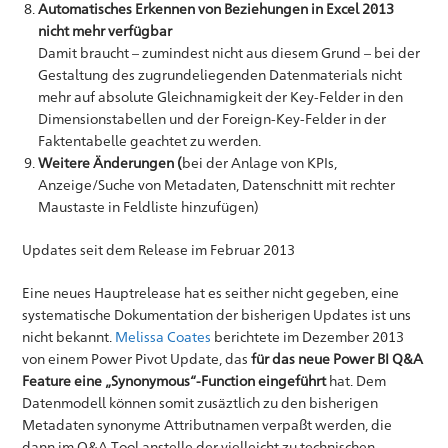
Automatisches Erkennen von Beziehungen in Excel 2013
nicht mehr verfügbar
Damit braucht – zumindest nicht aus diesem Grund – bei der
Gestaltung des zugrundeliegenden Datenmaterials nicht
mehr auf absolute Gleichnamigkeit der Key-Felder in den
Dimensionstabellen und der Foreign-Key-Felder in der
Faktentabelle geachtet zu werden.
Weitere Änderungen (
bei der Anlage von KPIs,
Anzeige/Suche von Metadaten, Datenschnitt mit rechter
Maustaste in Feldliste hinzufügen)
Updates seit dem Release im Februar 2013
Eine neues Hauptrelease hat es seither nicht gegeben, eine
systematische Dokumentation der bisherigen Updates ist uns
nicht bekannt.
Melissa Coates
berichtete im Dezember 2013
von einem Power Pivot Update, das
für das neue Power BI Q&A
Feature eine „Synonymous“-Function eingeführt
hat. Dem
Datenmodell können somit zusäztlich zu den bisherigen
Metadaten synonyme Attributnamen verpaßt werden, die
dann im Q&A Tool anstelle der vielleicht zu technischen