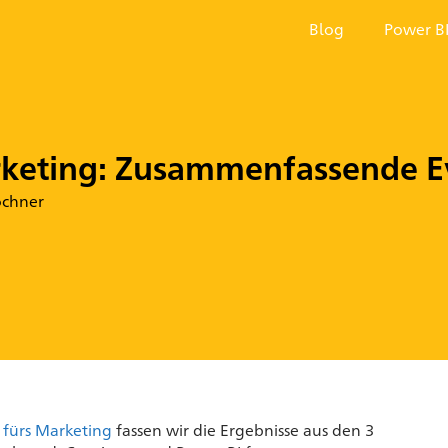
Blog
Power B
rketing: Zusammenfassende E
ochner
 fürs Marketing
fassen wir die Ergebnisse aus den 3