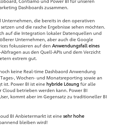
koboard, Contiamo und Power BI für unseren
Marketing Dashboards zusammen.
nd Unternehmen, die bereits in den operativen
s setzen und die rasche Ergebnisse sehen möchten.
h auf die Integration lokaler Datenquellen und
größerer Unternehmen, aber auch die Google
ices fokussieren auf den
Anwendungsfall eines
t-Abfragen aus den Quell-APIs und dem Verzicht
etern extrem gut.
ute noch keine Real-time Dashbaord Anwendung
 an Tages-, Wochen- und Monatsreporting sowie an
 ist. Power BI ist eine
hybride Lösung
für alle
r Cloud betrieben werden kann. Power BI
ser, kommt aber im Gegensatz zu traditioneller BI
oud BI Anbietermarkt ist eine
sehr hohe
spannend bleiben wird!