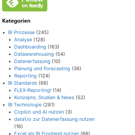
Kategorien
BI Prozesse
(245)
Analyse
(128)
Dashboarding
(163)
Datawarehousing
(54)
Datenerfassung
(10)
Planung und Forecasting
(36)
Reporting
(124)
BI Standards
(66)
FLEX-Reporting!
(14)
Konzepte, Studien & News
(52)
BI Technologie
(281)
Copilot und AI nutzen
(3)
data1.io zur Datenerfassung nutzen
(16)
Excel als BI Frontend nutzen
(88)