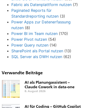
Fabric als Datenplattform nutzen
(7)
Paginated Reports für
Standardreporting nutzen
(3)
Power Apps zur Datenerfassung
nutzen
(8)
Power BI im Team nutzen
(170)
Power Pivot nutzen
(54)
Power Query nutzen
(14)
SharePoint als Portal nutzen
(13)
SQL Server als DWH nutzen
(62)
Verwandte Beiträge
AI als Planungassistent –
Claude Cowork in data-one
8. August 2026
AI für Coding – GitHub Copilot