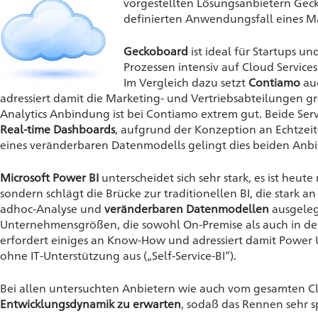
vorgestellten Lösungsanbietern Gec
definierten Anwendungsfall eines 
Geckoboard
ist ideal für Startups u
Prozessen intensiv auf Cloud Service
Im Vergleich dazu setzt
Contiamo
auc
adressiert damit die Marketing- und Vertriebsabteilungen 
Analytics Anbindung ist bei Contiamo extrem gut. Beide Serv
Real-time Dashboards
, aufgrund der Konzeption an Echtzei
eines veränderbaren Datenmodells gelingt dies beiden Anbi
Microsoft Power BI
unterscheidet sich sehr stark, es ist he
sondern schlägt die Brücke zur traditionellen BI, die stark
adhoc-Analyse und
veränderbaren Datenmodellen
ausgelegt
Unternehmensgrößen, die sowohl On-Premise als auch in de
erfordert einiges an Know-How und adressiert damit Power U
ohne IT-Unterstützung aus („Self-Service-BI“).
Bei allen untersuchten Anbietern wie auch vom gesamten Cl
Entwicklungsdynamik zu erwarten
, sodaß das Rennen sehr 