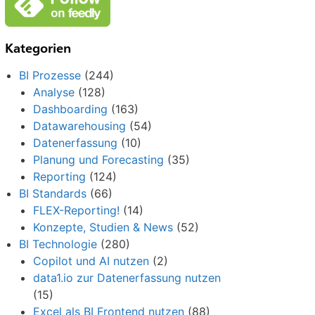
Kategorien
BI Prozesse
(244)
Analyse
(128)
Dashboarding
(163)
Datawarehousing
(54)
Datenerfassung
(10)
Planung und Forecasting
(35)
Reporting
(124)
BI Standards
(66)
FLEX-Reporting!
(14)
Konzepte, Studien & News
(52)
BI Technologie
(280)
Copilot und AI nutzen
(2)
data1.io zur Datenerfassung nutzen
(15)
Excel als BI Frontend nutzen
(88)