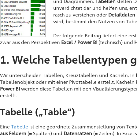
und Diagrammen.
Tabellen
stellen 
unverdichtet dar und helfen uns, e
rasch zu verstehen oder
Detaildaten
wird, bestimmt den Nutzen von Tabe
Der folgende Beitrag liefert eine er
zwar aus den Perspektiven
Excel / Power BI
(technisch) und
H
1. Welche Tabellentypen g
Wir unterscheiden Tabellen, Kreuztabellen und Kacheln. In
Tabellenobjekt oder mit einer Pivottabelle erstellt, Kacheln 
Power BI
werden diese Tabellen mit den Visualisierungstype
erstellt.
Tabelle („Table“)
Eine
Tabelle
ist eine geordnete Zusammenstellung von Text
aus Feldern
(= Spalten) und
Datensätzen
(= Zeilen). In Exce