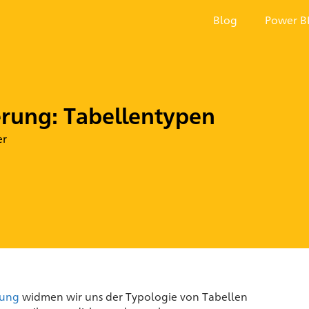
Blog
Power B
erung: Tabellentypen
er
rung
widmen wir uns der Typologie von Tabellen