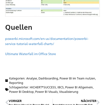
Quellen
powerbi.microsoft.com/en-us/documentation/powerbi-
service-tutorial-waterfall-charts/
Ultimate Waterfall im Office Store
Kategorien:
Analyse
,
Dashboarding
,
Power BI im Team nutzen
,
Reporting
Schlagwörter:
HICHERT®SUCCESS
,
IBCS
,
Power BI Allgemein
,
Power BI Desktop
,
Power BI Visuals
,
Visualisierung
VORIGER
NÄCHSTER
Das Slicer-Visual in Power BI: vielschichtig und wandlungsfähig
Berechtigungen in Power BI: Teil 1 Access Control