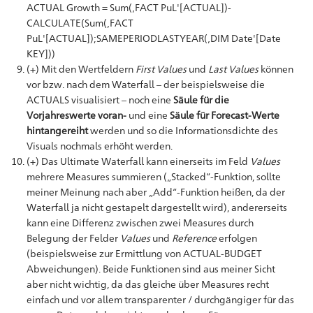
ACTUAL Growth = Sum(‚FACT PuL'[ACTUAL])-
CALCULATE(Sum(‚FACT
PuL'[ACTUAL]);SAMEPERIODLASTYEAR(‚DIM Date'[Date
KEY]))
(+) Mit den Wertfeldern
First Values
und
Last Values
können
vor bzw. nach dem Waterfall – der beispielsweise die
ACTUALS visualisiert – noch eine
Säule für die
Vorjahreswerte voran-
und eine
Säule für Forecast-Werte
hintangereiht
werden und so die Informationsdichte des
Visuals nochmals erhöht werden.
(+) Das Ultimate Waterfall kann einerseits im Feld
Values
mehrere Measures summieren („Stacked“-Funktion, sollte
meiner Meinung nach aber „Add“-Funktion heißen, da der
Waterfall ja nicht gestapelt dargestellt wird), andererseits
kann eine Differenz zwischen zwei Measures durch
Belegung der Felder
Values
und
Reference
erfolgen
(beispielsweise zur Ermittlung von ACTUAL-BUDGET
Abweichungen). Beide Funktionen sind aus meiner Sicht
aber nicht wichtig, da das gleiche über Measures recht
einfach und vor allem transparenter / durchgängiger für das