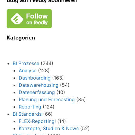
Blog auf Feedly abonnieren
Kategorien
BI Prozesse
(244)
Analyse
(128)
Dashboarding
(163)
Datawarehousing
(54)
Datenerfassung
(10)
Planung und Forecasting
(35)
Reporting
(124)
BI Standards
(66)
FLEX-Reporting!
(14)
Konzepte, Studien & News
(52)