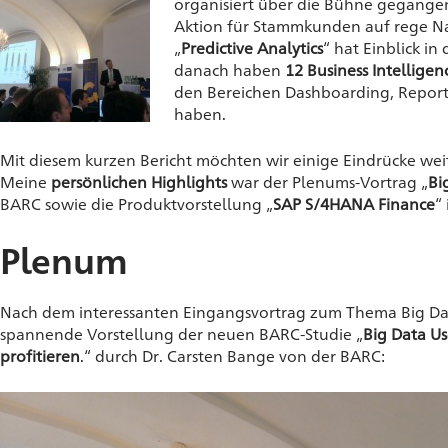
organisiert über die Bühne gegangen
Aktion für Stammkunden auf rege Nac
„
Predictive Analytics
“ hat Einblick i
danach haben
12 Business Intelligen
den Bereichen Dashboarding, Reporti
haben.
Mit diesem kurzen Bericht möchten wir einige Eindrücke weit
Meine
persönlichen Highlights
war der Plenums-Vortrag „
Bi
BARC sowie die Produktvorstellung „
SAP S/4HANA Finance
“
Plenum
Nach dem interessanten Eingangsvortrag zum Thema Big D
spannende Vorstellung der neuen BARC-Studie „
Big Data U
profitieren
.“ durch Dr. Carsten Bange von der BARC: