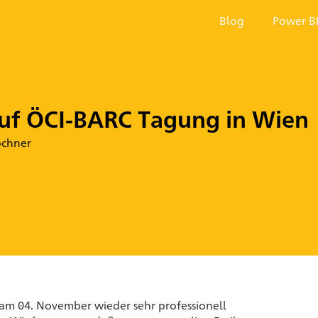
Blog
Power B
auf ÖCI-BARC Tagung in Wien
ochner
 am 04. November wieder sehr professionell