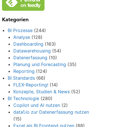
Kategorien
BI Prozesse
(244)
Analyse
(128)
Dashboarding
(163)
Datawarehousing
(54)
Datenerfassung
(10)
Planung und Forecasting
(35)
Reporting
(124)
BI Standards
(66)
FLEX-Reporting!
(14)
Konzepte, Studien & News
(52)
BI Technologie
(280)
Copilot und AI nutzen
(2)
data1.io zur Datenerfassung nutzen
(15)
Excel als BI Frontend nutzen
(88)